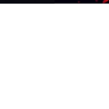
Pour commencer à créer votre page, cliquez ici et entrez votre texte
Partager
Facebook
X
Email
★
★
★
★
★
Aucune note. Soyez le premier à attribuer une note !
Menu
ACTUALITES
BIOGRAPHIE
DISCOGRAPHIE
FILMOGRAPHIE