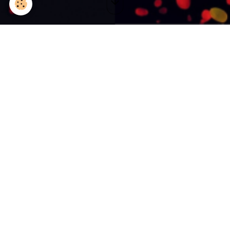
Partitions
Ordre
Programme Piano-Voix
5,00€
TTC
Détails