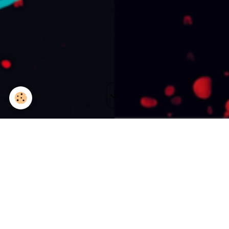
Piano-voix Saison 3 I La
Ferté-sous-Jouarre (77)
Le 21/06/2019
Ajouter au calendrier
Ferté Jazz Festival