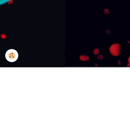
Piano-voix Saison 3 I
Bandol (83)
Le 25/05/2019
Ajouter au calendrier
Théâtre Jules Verne