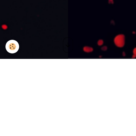
Piano-Voix | Marciac
Le 14/03/2015
à 00:00
Ajouter au calendrier
L'Astrada - Marciac
L'Astrada
Marciac