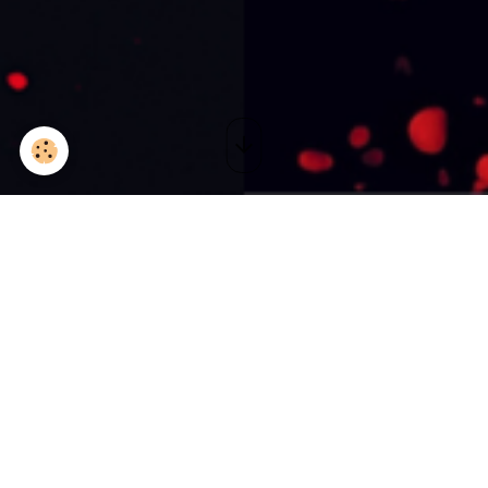
Quartet Saison 2 I Metz
(57) - Arsenal
Le 14/11/2017
Ajouter au calendrier
Partager
Facebook
X
Email