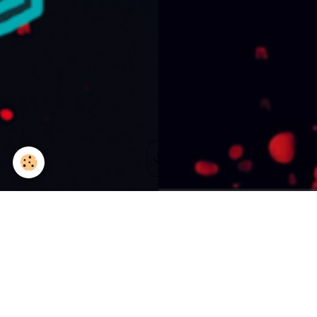
LE CAS EDUARD EINSTEIN -
Comédie des Champs-
Élysées - Paris
Le 01/03/2019
à 20:30